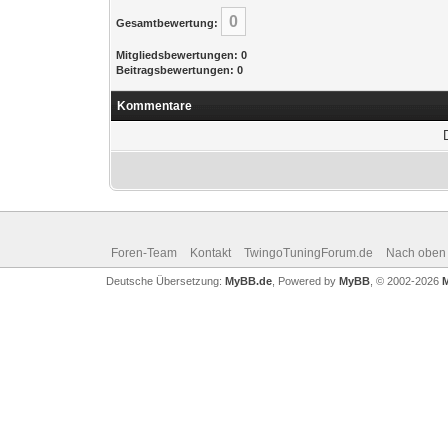
0
Gesamtbewertung:
Mitgliedsbewertungen: 0
Beitragsbewertungen: 0
Kommentare
Foren-Team
Kontakt
TwingoTuningForum.de
Nach oben
Deutsche Übersetzung:
MyBB.de
, Powered by
MyBB
, © 2002-2026