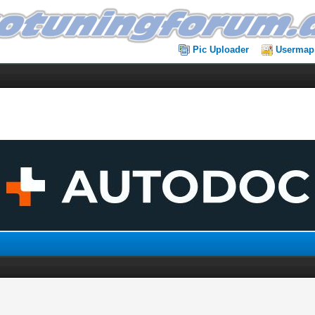
Pic Uploader
Usermap