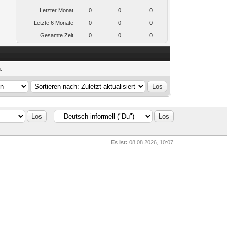
Letzter Monat
0
0
0
Letzte 6 Monate
0
0
0
Gesamte Zeit
0
0
0
.
Es ist:
08.08.2026, 10:07