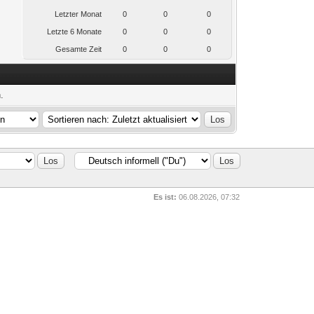
Letzter Monat
0
0
0
Letzte 6 Monate
0
0
0
Gesamte Zeit
0
0
0
.
Es ist:
06.08.2026, 07:32