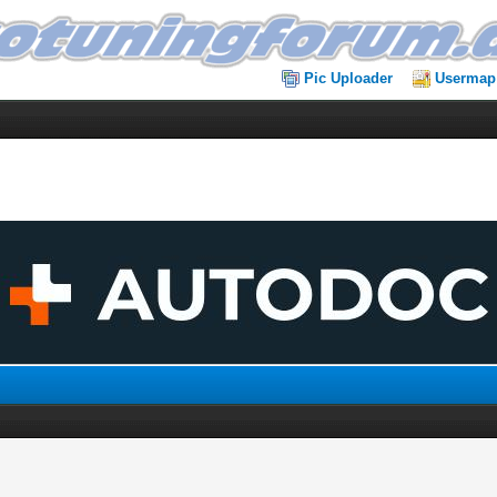
Pic Uploader
Usermap