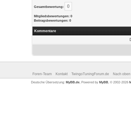
0
Gesamtbewertung:
Mitgliedsbewertungen: 0
Beitragsbewertungen: 0
Kommentare
Foren-Team
Kontakt
TwingoTuningForum.de
Nach oben
Deutsche Übersetzung:
MyBB.de
, Powered by
MyBB
, © 2002-2026