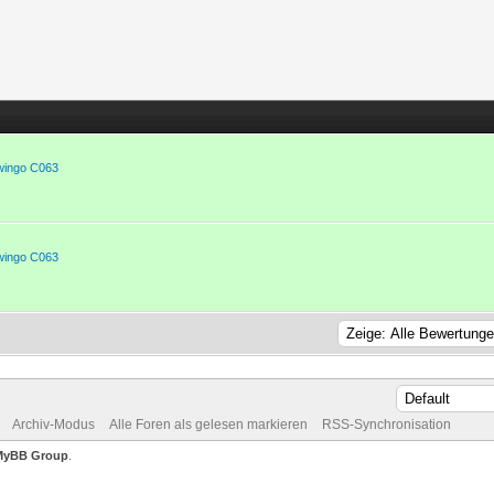
wingo C063
wingo C063
Archiv-Modus
Alle Foren als gelesen markieren
RSS-Synchronisation
MyBB Group
.