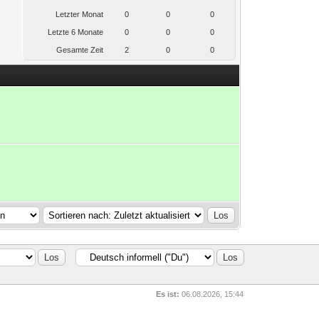
Letzter Monat
0
0
0
Letzte 6 Monate
0
0
0
Gesamte Zeit
2
0
0
Es ist:
06.08.2026, 15:44