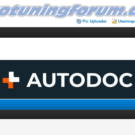
Pic Uploader
Usermap