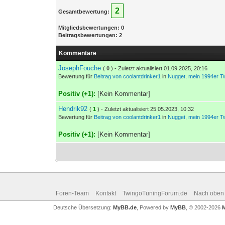
2
Gesamtbewertung:
Mitgliedsbewertungen: 0
Beitragsbewertungen: 2
Kommentare
JosephFouche
(
0
) - Zuletzt aktualisiert 01.09.2025, 20:16
Bewertung für
Beitrag von coolantdrinker1
in
Nugget, mein 1994er T
Positiv (+1):
[Kein Kommentar]
Hendrik92
(
1
) - Zuletzt aktualisiert 25.05.2023, 10:32
Bewertung für
Beitrag von coolantdrinker1
in
Nugget, mein 1994er T
Positiv (+1):
[Kein Kommentar]
Foren-Team
Kontakt
TwingoTuningForum.de
Nach oben
Deutsche Übersetzung:
MyBB.de
, Powered by
MyBB
, © 2002-2026