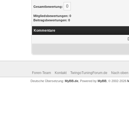
0
Gesamtbewertung:
Mitgliedsbewertungen: 0
Beitragsbewertungen: 0
Kommentare
Foren-Team
Kontakt
TwingoTuningForum.de
Nach oben
Deutsche Übersetzung:
MyBB.de
, Powered by
MyBB
, © 2002-2026