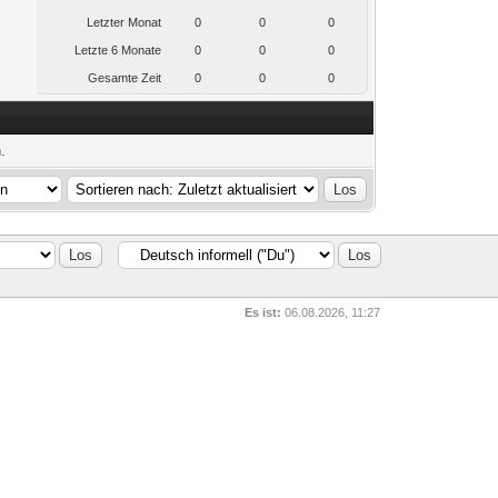
Letzter Monat
0
0
0
Letzte 6 Monate
0
0
0
Gesamte Zeit
0
0
0
.
Es ist:
06.08.2026, 11:27