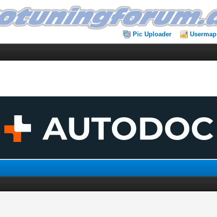
Pic Uploader
Usermap