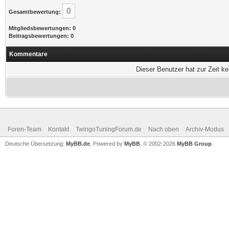
0
Gesamtbewertung:
Mitgliedsbewertungen: 0
Beitragsbewertungen: 0
Kommentare
Dieser Benutzer hat zur Zeit k
Foren-Team
Kontakt
TwingoTuningForum.de
Nach oben
Archiv-Modus
Deutsche Übersetzung:
MyBB.de
, Powered by
MyBB
, © 2002-2026
MyBB Group
.