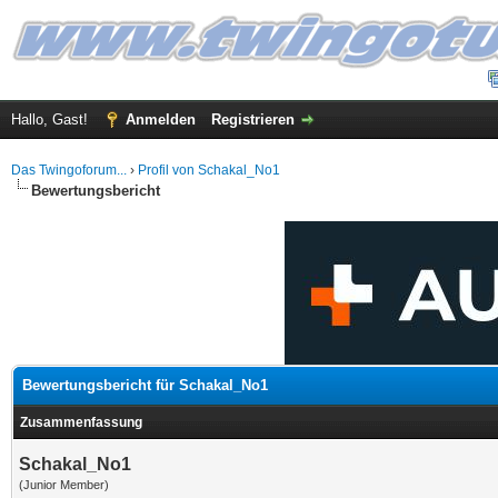
Hallo, Gast!
Anmelden
Registrieren
Das Twingoforum...
›
Profil von Schakal_No1
Bewertungsbericht
Bewertungsbericht für Schakal_No1
Zusammenfassung
Schakal_No1
(Junior Member)