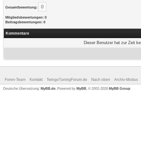
0
Gesamtbewertung:
Mitgliedsbewertungen: 0
Beitragsbewertungen: 0
Kommentare
Dieser Benutzer hat zur Zeit k
Foren-Team
Kontakt
TwingoTuningForum.de
Nach oben
Archiv-Modus
Deutsche Übersetzung:
MyBB.de
, Powered by
MyBB
, © 2002-2026
MyBB Group
.