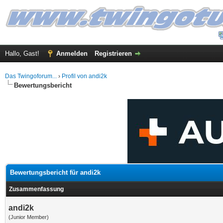
Hallo, Gast!
Anmelden
Registrieren
Das Twingoforum...
›
Profil von andi2k
Bewertungsbericht
Bewertungsbericht für andi2k
Zusammenfassung
andi2k
(Junior Member)