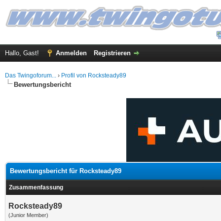
Hallo, Gast!
Anmelden
Registrieren
Das Twingoforum...
›
Profil von Rocksteady89
Bewertungsbericht
Bewertungsbericht für Rocksteady89
Zusammenfassung
Rocksteady89
(Junior Member)