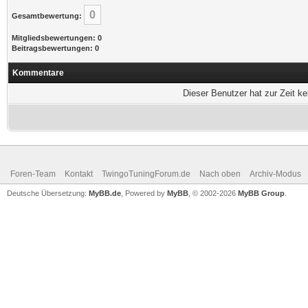
0
Gesamtbewertung:
Mitgliedsbewertungen: 0
Beitragsbewertungen: 0
Kommentare
Dieser Benutzer hat zur Zeit k
Foren-Team
Kontakt
TwingoTuningForum.de
Nach oben
Archiv-Modus
Deutsche Übersetzung:
MyBB.de
, Powered by
MyBB
, © 2002-2026
MyBB Group
.