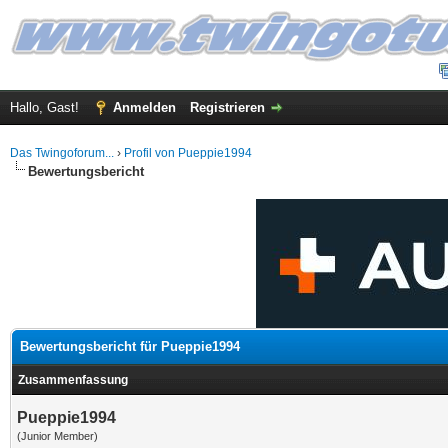
Hallo, Gast!
Anmelden
Registrieren
Das Twingoforum...
›
Profil von Pueppie1994
Bewertungsbericht
Bewertungsbericht für Pueppie1994
Zusammenfassung
Pueppie1994
(Junior Member)