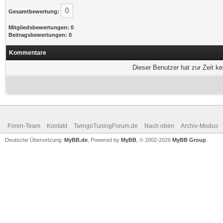
0
Gesamtbewertung:
Mitgliedsbewertungen: 0
Beitragsbewertungen: 0
Kommentare
Dieser Benutzer hat zur Zeit k
Foren-Team
Kontakt
TwingoTuningForum.de
Nach oben
Archiv-Modus
Deutsche Übersetzung:
MyBB.de
, Powered by
MyBB
, © 2002-2026
MyBB Group
.