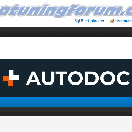
Pic Uploader
Usermap