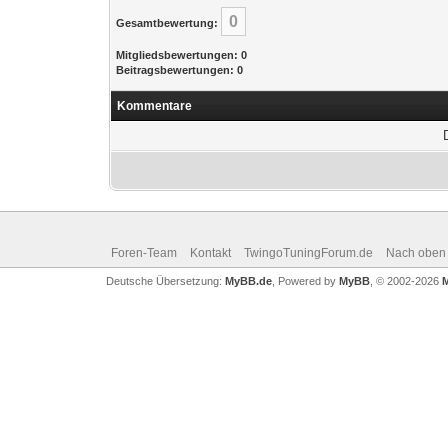
0
Gesamtbewertung:
Mitgliedsbewertungen: 0
Beitragsbewertungen: 0
Kommentare
Foren-Team
Kontakt
TwingoTuningForum.de
Nach oben
Deutsche Übersetzung:
MyBB.de
, Powered by
MyBB
, © 2002-2026