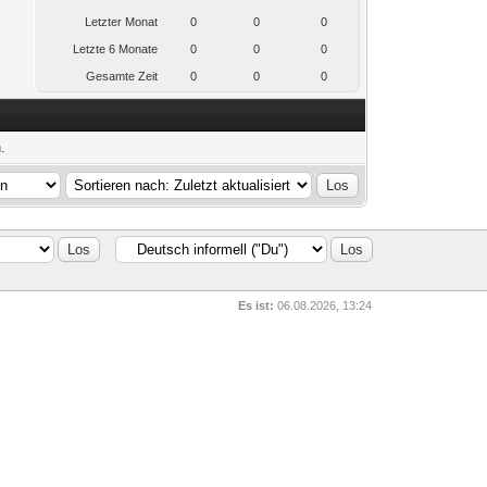
Letzter Monat
0
0
0
Letzte 6 Monate
0
0
0
Gesamte Zeit
0
0
0
.
Es ist:
06.08.2026, 13:24