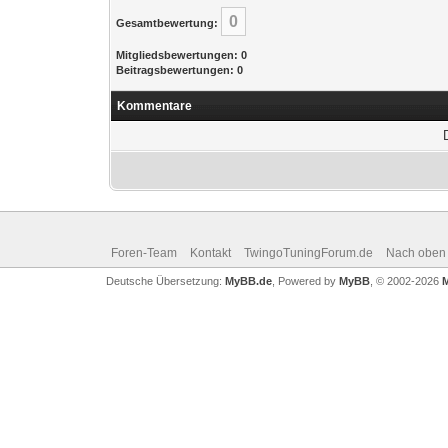
0
Gesamtbewertung:
Mitgliedsbewertungen: 0
Beitragsbewertungen: 0
Kommentare
Foren-Team
Kontakt
TwingoTuningForum.de
Nach oben
Deutsche Übersetzung:
MyBB.de
, Powered by
MyBB
, © 2002-2026