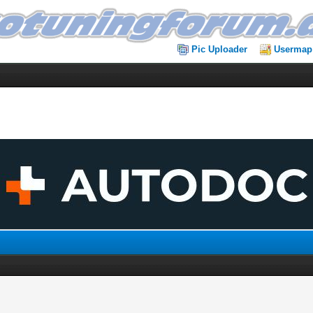
Pic Uploader
Usermap