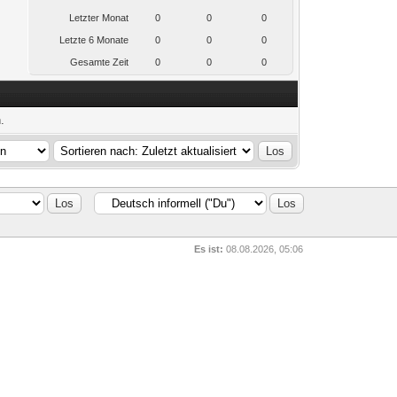
Letzter Monat
0
0
0
Letzte 6 Monate
0
0
0
Gesamte Zeit
0
0
0
.
Es ist:
08.08.2026, 05:06