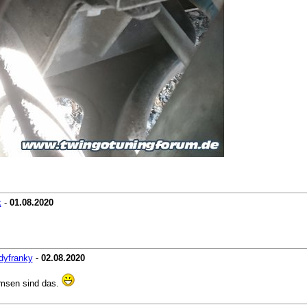
k
-
01.08.2020
dyfranky
-
02.08.2020
emsen sind das.