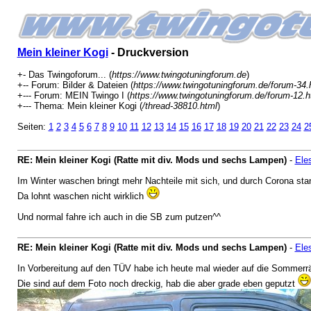
Mein kleiner Kogi
- Druckversion
+- Das Twingoforum... (
https://www.twingotuningforum.de
)
+-- Forum: Bilder & Dateien (
https://www.twingotuningforum.de/forum-34.
+--- Forum: MEIN Twingo I (
https://www.twingotuningforum.de/forum-12.h
+--- Thema: Mein kleiner Kogi (
/thread-38810.html
)
Seiten:
1
2
3
4
5
6
7
8
9
10
11
12
13
14
15
16
17
18
19
20
21
22
23
24
2
RE: Mein kleiner Kogi (Ratte mit div. Mods und sechs Lampen)
-
Ele
Im Winter waschen bringt mehr Nachteile mit sich, und durch Corona stan
Da lohnt waschen nicht wirklich
Und normal fahre ich auch in die SB zum putzen^^
RE: Mein kleiner Kogi (Ratte mit div. Mods und sechs Lampen)
-
Ele
In Vorbereitung auf den TÜV habe ich heute mal wieder auf die Sommerr
Die sind auf dem Foto noch dreckig, hab die aber grade eben geputzt