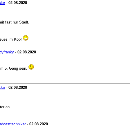
ske
-
02.08.2020
it fast nur Stadt.
 neues im Kopf
dyfranky
-
02.08.2020
 im 5. Gang sein.
ske
-
02.08.2020
ter an.
adcasttechniker
-
02.08.2020