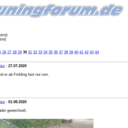
html
)
tml
)
5
26
27
28
29
30
31
32
33
34
35
36
37
38
39
40
41
42
43
44
ske
-
27.07.2020
d er ab Frühling fast nur rum.
ske
-
01.08.2020
äder gewechselt.