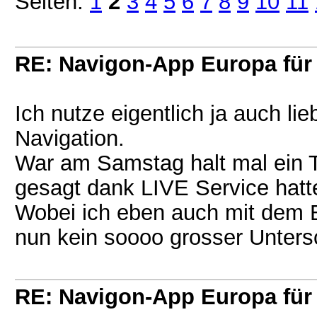
Seiten:
1
2
3
4
5
6
7
8
9
10
11
RE: Navigon-App Europa für 
Ich nutze eigentlich ja auch l
Navigation.
War am Samstag halt mal ein T
gesagt dank LIVE Service hatte
Wobei ich eben auch mit dem
nun kein soooo grosser Unters
RE: Navigon-App Europa für 