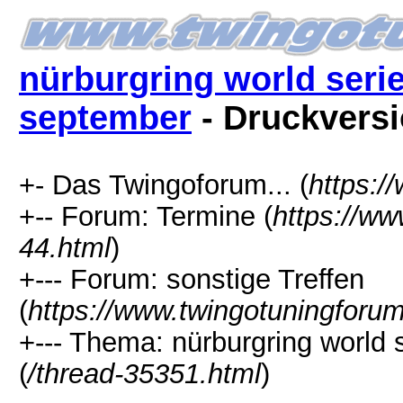
nürburgring world serie
september
- Druckvers
+- Das Twingoforum... (
https:/
+-- Forum: Termine (
https://ww
44.html
)
+--- Forum: sonstige Treffen
(
https://www.twingotuningforu
+--- Thema: nürburgring world 
(
/thread-35351.html
)