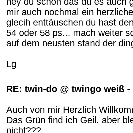
hey du schön das du es auch g
mir auch nochmal ein herzlich
glecih enttäuschen du hast den
54 oder 58 ps... mach weiter s
auf dem neusten stand der di
Lg
RE: twin-do @ twingo weiß
-
Auch von mir Herzlich Willko
Das Grün find ich Geil, aber b
nicht???