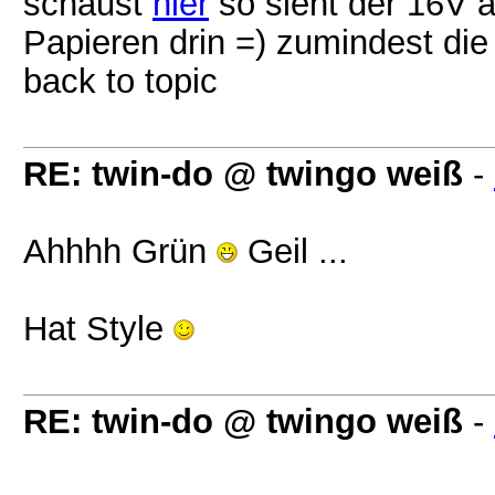
schaust
hier
so sieht der 16V 
Papieren drin =) zumindest die 
back to topic
RE: twin-do @ twingo weiß
-
Ahhhh Grün
Geil ...
Hat Style
RE: twin-do @ twingo weiß
-