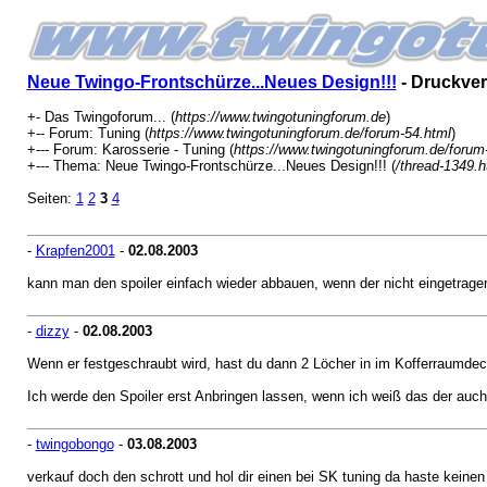
Neue Twingo-Frontschürze...Neues Design!!!
- Druckver
+- Das Twingoforum... (
https://www.twingotuningforum.de
)
+-- Forum: Tuning (
https://www.twingotuningforum.de/forum-54.html
)
+--- Forum: Karosserie - Tuning (
https://www.twingotuningforum.de/forum
+--- Thema: Neue Twingo-Frontschürze...Neues Design!!! (
/thread-1349.h
Seiten:
1
2
3
4
-
Krapfen2001
-
02.08.2003
kann man den spoiler einfach wieder abbauen, wenn der nicht eingetragen
-
dizzy
-
02.08.2003
Wenn er festgeschraubt wird, hast du dann 2 Löcher in im Kofferraumdeck
Ich werde den Spoiler erst Anbringen lassen, wenn ich weiß das der auc
-
twingobongo
-
03.08.2003
verkauf doch den schrott und hol dir einen bei SK tuning da haste keinen