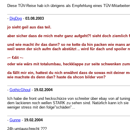
Diese TÜV-Reise hab ich übrigens als Empfehlung eines TÜV-Mitarbeiters.
-
DigDog
-
03.08.2003
jo sieht geil aus das teil.
aber sicher dass de rnich mehr ganz aufgeht?! sieht doch ziemlich 
und wie macht ihr das dann? so ne kette da hin packen wie mans a
weil wenn der sich aufm dach abstützt .. wird für dach und spoiler
-~ €dit ~-
oder wie wärs mit totalumbau, heckklappe zur seite schwenken zum
da fällt mir ein, hattest du nich erwähnt dass de sowas mit deiner m
wie machste ds denn dan? haste da shcon bilder von?
-
GothicGhoul
-
19.02.2004
Ich habe die front und heckschürze von schreiter über ebay von af tuning
dem lackieren noch wellen STARK zu sehen sind. Natürlich kann ich sie
weniger stress mit den folge"schäden"...
-
Gµnne
-
19.02.2004
24h umtauschrecht ???