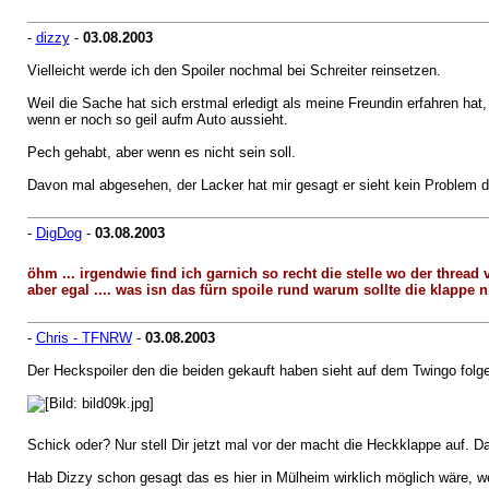
-
dizzy
-
03.08.2003
Vielleicht werde ich den Spoiler nochmal bei Schreiter reinsetzen.
Weil die Sache hat sich erstmal erledigt als meine Freundin erfahren ha
wenn er noch so geil aufm Auto aussieht.
Pech gehabt, aber wenn es nicht sein soll.
Davon mal abgesehen, der Lacker hat mir gesagt er sieht kein Problem da
-
DigDog
-
03.08.2003
öhm ... irgendwie find ich garnich so recht die stelle wo der threa
aber egal .... was isn das fürn spoile rund warum sollte die klappe
-
Chris - TFNRW
-
03.08.2003
Der Heckspoiler den die beiden gekauft haben sieht auf dem Twingo fol
Schick oder? Nur stell Dir jetzt mal vor der macht die Heckklappe auf.
Hab Dizzy schon gesagt das es hier in Mülheim wirklich möglich wäre, wei