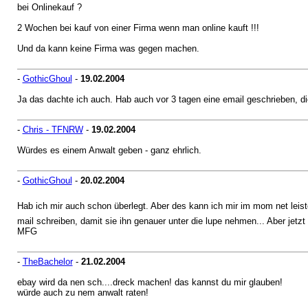
bei Onlinekauf ?
2 Wochen bei kauf von einer Firma wenn man online kauft !!!
Und da kann keine Firma was gegen machen.
-
GothicGhoul
-
19.02.2004
Ja das dachte ich auch. Hab auch vor 3 tagen eine email geschrieben, die
-
Chris - TFNRW
-
19.02.2004
Würdes es einem Anwalt geben - ganz ehrlich.
-
GothicGhoul
-
20.02.2004
Hab ich mir auch schon überlegt. Aber des kann ich mir im mom net leis
mail schreiben, damit sie ihn genauer unter die lupe nehmen... Aber jetzt 
MFG
-
TheBachelor
-
21.02.2004
ebay wird da nen sch....dreck machen! das kannst du mir glauben!
würde auch zu nem anwalt raten!