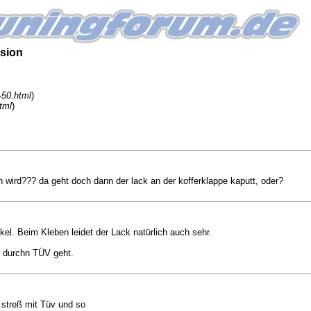
sion
-50.html
)
tml
)
 wird??? da geht doch dann der lack an der kofferklappe kaputt, oder?
el. Beim Kleben leidet der Lack natürlich auch sehr.
h durchn TÜV geht.
 streß mit Tüv und so