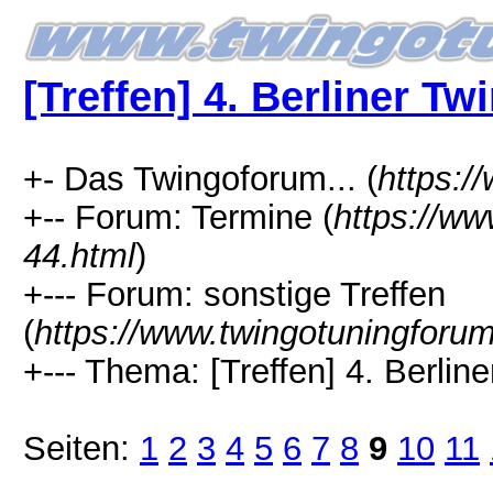
[Treffen] 4. Berliner Tw
+- Das Twingoforum... (
https:/
+-- Forum: Termine (
https://ww
44.html
)
+--- Forum: sonstige Treffen
(
https://www.twingotuningforu
+--- Thema: [Treffen] 4. Berline
Seiten:
1
2
3
4
5
6
7
8
9
10
11