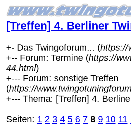
[Treffen] 4. Berliner Tw
+- Das Twingoforum... (
https:/
+-- Forum: Termine (
https://ww
44.html
)
+--- Forum: sonstige Treffen
(
https://www.twingotuningforu
+--- Thema: [Treffen] 4. Berline
Seiten:
1
2
3
4
5
6
7
8
9
10
11