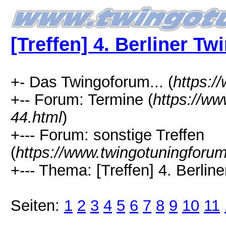
[Treffen] 4. Berliner Tw
+- Das Twingoforum... (
https:/
+-- Forum: Termine (
https://ww
44.html
)
+--- Forum: sonstige Treffen
(
https://www.twingotuningforu
+--- Thema: [Treffen] 4. Berline
Seiten:
1
2
3
4
5
6
7
8
9
10
11