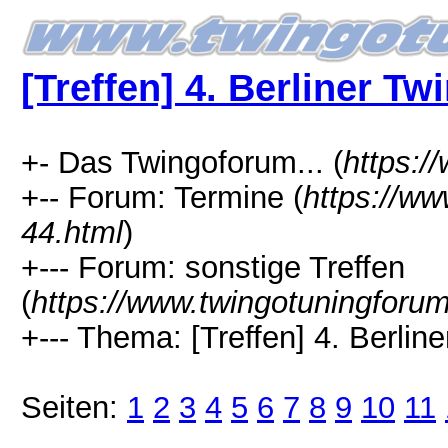
[Treffen] 4. Berliner Tw
+- Das Twingoforum... (
https:/
+-- Forum: Termine (
https://ww
44.html
)
+--- Forum: sonstige Treffen
(
https://www.twingotuningforu
+--- Thema: [Treffen] 4. Berline
Seiten:
1
2
3
4
5
6
7
8
9
10
11