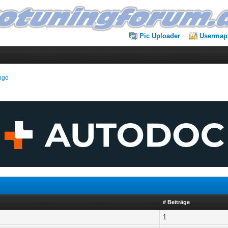
Pic Uploader
Usermap
ngo
# Beiträge
1