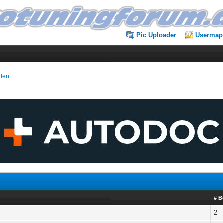
Pic Uploader
Usermap
oden
# B
2