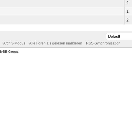
4
1
2
Archiv-Modus
Alle Foren als gelesen markieren
RSS-Synchronisation
MyBB Group
.