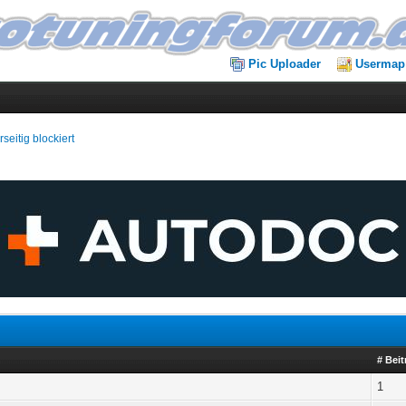
Pic Uploader
Usermap
seitig blockiert
# Bei
1