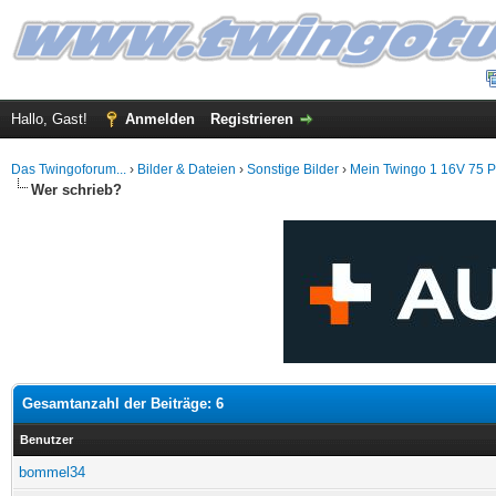
Hallo, Gast!
Anmelden
Registrieren
Das Twingoforum...
›
Bilder & Dateien
›
Sonstige Bilder
›
Mein Twingo 1 16V 75 PS .
Wer schrieb?
Gesamtanzahl der Beiträge: 6
Benutzer
bommel34