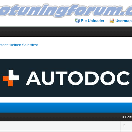
Pic Uploader
Usermap
 macht keinen Selbsttest
# Bei
2