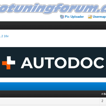
Pic Uploader
Usermap
1.2 16v
# B
2