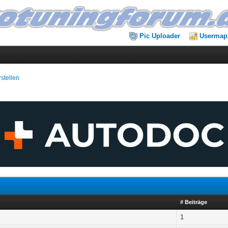
Pic Uploader
Usermap
rstellen
# Beiträge
1