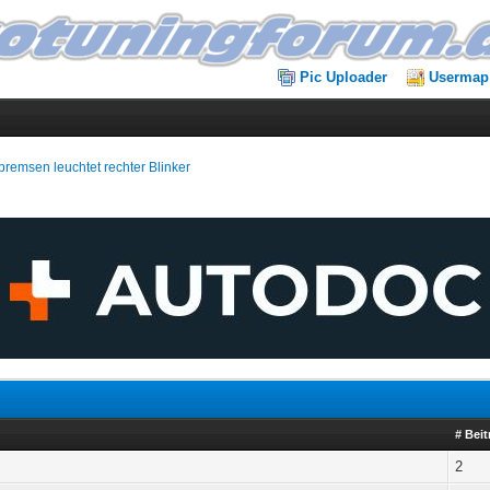
Pic Uploader
Usermap
bremsen leuchtet rechter Blinker
# Bei
2