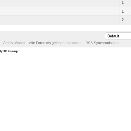
1
1
2
Archiv-Modus
Alle Foren als gelesen markieren
RSS-Synchronisation
MyBB Group
.