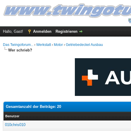
Hallo, Gast!
Anmelden
Registrieren
Das Twingoforum...
›
Werkstatt
›
Motor
›
Getriebedeckel Ausbau
Wer schrieb?
Gesamtanzahl der Beiträge: 20
Benutzer
010chris010