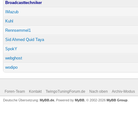
Broadcasttechniker
IMazub
Kuhl
Rennsemmel1
Sid Ahmed Quid Taya
SpokY
webghost
wodipo
Foren-Team
Kontakt
TwingoTuningForum.de
Nach oben
Archiv-Modus
Deutsche Übersetzung:
MyBB.de
, Powered by
MyBB
, © 2002-2026
MyBB Group
.