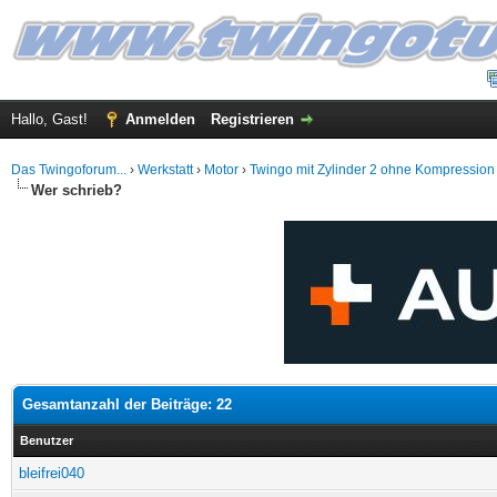
Hallo, Gast!
Anmelden
Registrieren
Das Twingoforum...
›
Werkstatt
›
Motor
›
Twingo mit Zylinder 2 ohne Kompression
Wer schrieb?
Gesamtanzahl der Beiträge: 22
Benutzer
bleifrei040