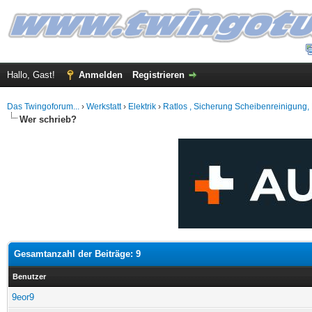
Hallo, Gast!
Anmelden
Registrieren
Das Twingoforum...
›
Werkstatt
›
Elektrik
›
Ratlos , Sicherung Scheibenreinigung,
Wer schrieb?
Gesamtanzahl der Beiträge: 9
Benutzer
9eor9