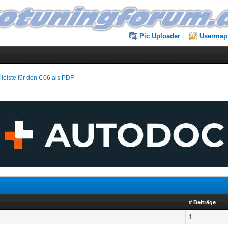
Pic Uploader
Usermap
lleiste für den C06 als PDF
# Beiträge
1