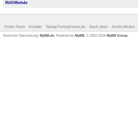
RölliWohde
Foren-Team
Kontakt
TwingoTuningForum.de
Nach oben
Archiv-Modus
Deutsche Übersetzung:
MyBB.de
, Powered by
MyBB
, © 2002-2026
MyBB Group
.