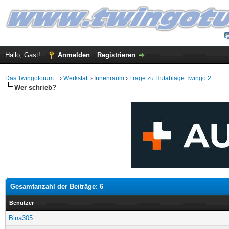
Hallo, Gast!
Anmelden
Registrieren
Das Twingoforum...
›
Werkstatt
›
Innenraum
›
Frage zu Hutablage Twingo 2
Wer schrieb?
Gesamtanzahl der Beiträge: 6
Benutzer
Bina305