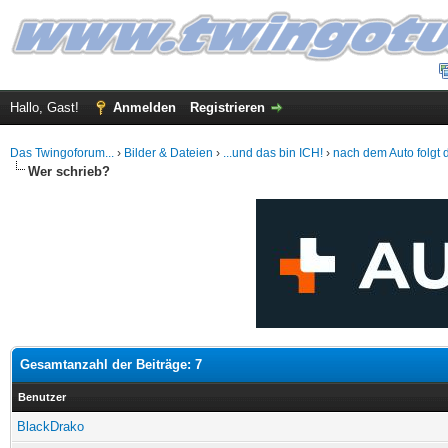
Hallo, Gast!
Anmelden
Registrieren
Das Twingoforum...
›
Bilder & Dateien
›
...und das bin ICH!
›
nach dem Auto folgt di
Wer schrieb?
Gesamtanzahl der Beiträge: 7
Benutzer
BlackDrako