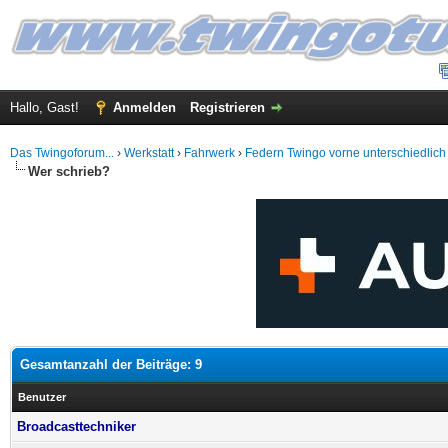
Hallo, Gast!
Anmelden
Registrieren
Das Twingoforum...
›
Werkstatt
›
Fahrwerk
›
Federn Twingo vorne unterschiedlich
Wer schrieb?
Gesamtanzahl der Beiträge: 9
Benutzer
Broadcasttechniker