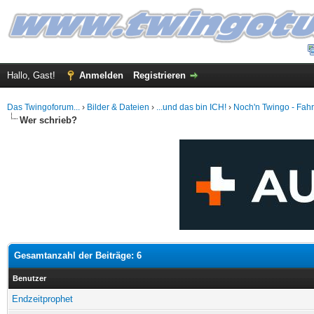
Hallo, Gast!
Anmelden
Registrieren
Das Twingoforum...
›
Bilder & Dateien
›
...und das bin ICH!
›
Noch'n Twingo - Fahre
Wer schrieb?
Gesamtanzahl der Beiträge: 6
Benutzer
Endzeitprophet