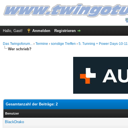
Hallo, Gast!
Anmelden
Registrieren
Das Twingoforum...
›
Termine
›
sonstige Treffen
›
5. Tunning + Power Days-10-11.
Wer schrieb?
Gesamtanzahl der Beiträge: 2
Benutzer
BlackDrako