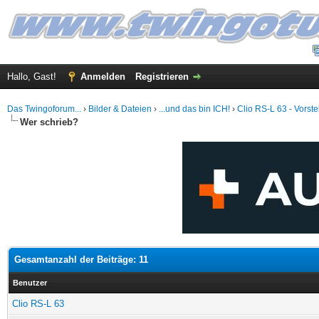
Hallo, Gast!
Anmelden
Registrieren
Das Twingoforum...
›
Bilder & Dateien
›
...und das bin ICH!
›
Clio RS-L 63 - Vorst
Wer schrieb?
Gesamtanzahl der Beiträge: 11
Benutzer
Clio RS-L 63