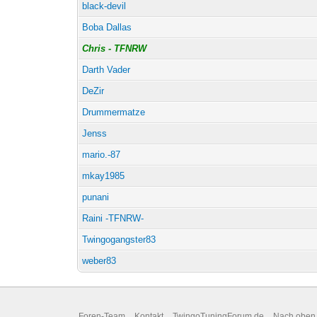
black-devil
Boba Dallas
Chris - TFNRW
Darth Vader
DeZir
Drummermatze
Jenss
mario.-87
mkay1985
punani
Raini -TFNRW-
Twingogangster83
weber83
Foren-Team
Kontakt
TwingoTuningForum.de
Nach oben