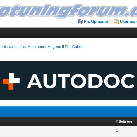
Pic Uploader
Usermap
gehts wieder los. Mein neuer Megane II Ph.I Cabrio
# Beiträge
1