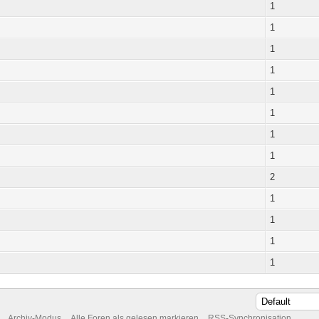
1
1
1
1
1
1
1
1
2
1
1
1
1
Archiv-Modus
Alle Foren als gelesen markieren
RSS-Synchronisation