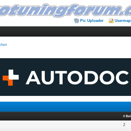
Pic Uploader
Usermap
chen
# Bei
2