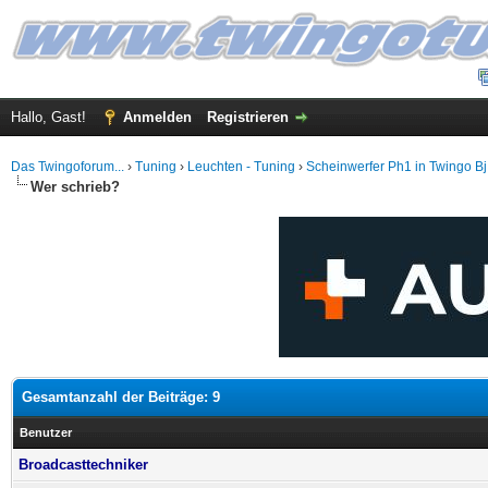
Hallo, Gast!
Anmelden
Registrieren
Das Twingoforum...
›
Tuning
›
Leuchten - Tuning
›
Scheinwerfer Ph1 in Twingo B
Wer schrieb?
Gesamtanzahl der Beiträge: 9
Benutzer
Broadcasttechniker