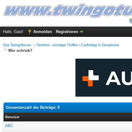
Hallo, Gast!
Anmelden
Registrieren
Das Twingoforum...
›
Termine
›
sonstige Treffen
›
Carfreitag in Osnabrück
Wer schrieb?
Gesamtanzahl der Beiträge: 9
Benutzer
ABC