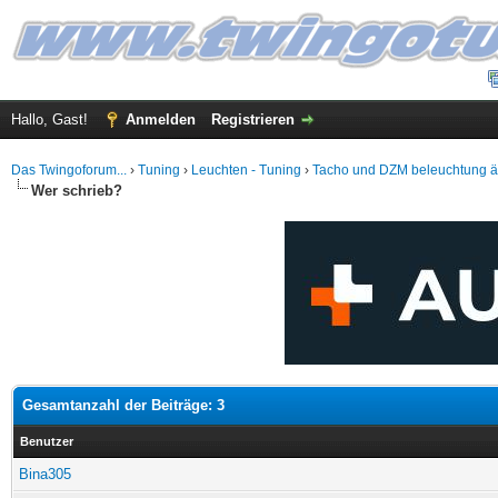
Hallo, Gast!
Anmelden
Registrieren
Das Twingoforum...
›
Tuning
›
Leuchten - Tuning
›
Tacho und DZM beleuchtung 
Wer schrieb?
Gesamtanzahl der Beiträge: 3
Benutzer
Bina305