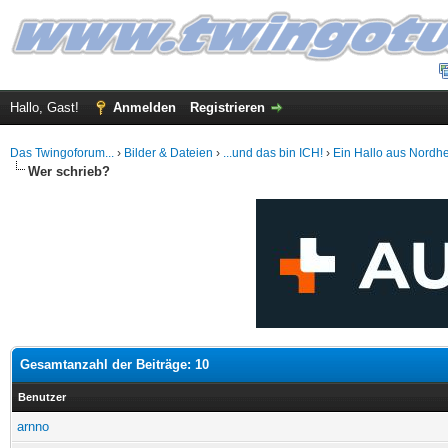
Hallo, Gast!
Anmelden
Registrieren
Das Twingoforum...
›
Bilder & Dateien
›
...und das bin ICH!
›
Ein Hallo aus Nordh
Wer schrieb?
Gesamtanzahl der Beiträge: 10
Benutzer
arnno