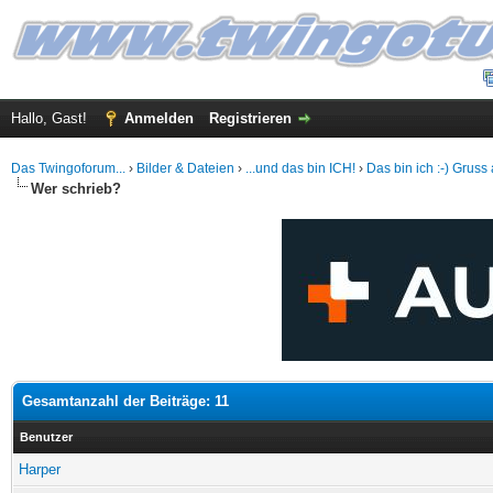
Hallo, Gast!
Anmelden
Registrieren
Das Twingoforum...
›
Bilder & Dateien
›
...und das bin ICH!
›
Das bin ich :-) Grus
Wer schrieb?
Gesamtanzahl der Beiträge: 11
Benutzer
Harper