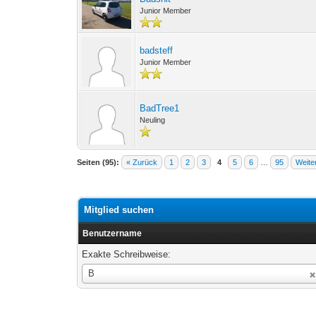
Junior Member
badsteff
Junior Member
BadTree1
Neuling
Seiten (95):
« Zurück
1
2
3
4
5
6
…
95
Weite
Mitglied suchen
Benutzername
Exakte Schreibweise:
Benutzername
B