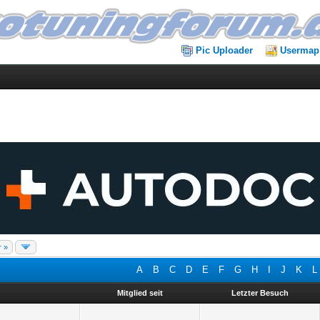
Pic Uploader
Usermap
r »
A
B
C
D
E
F
G
H
I
J
K
L
Mitglied seit
Letzter Besuch