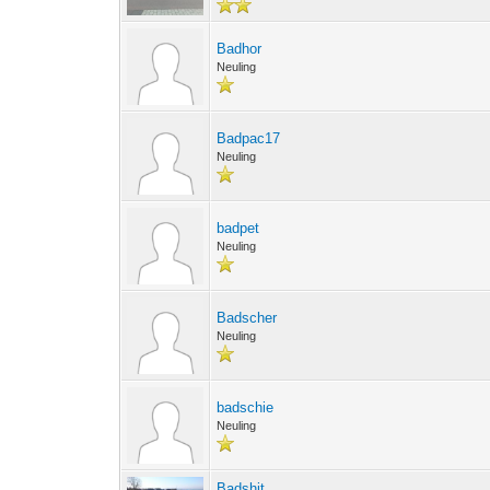
Badhor
Neuling
Badpac17
Neuling
badpet
Neuling
Badscher
Neuling
badschie
Neuling
Badshit