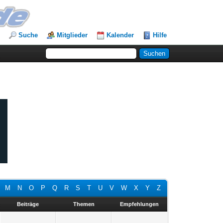
Suche
Mitglieder
Kalender
Hilfe
M
N
O
P
Q
R
S
T
U
V
W
X
Y
Z
Beiträge
Themen
Empfehlungen