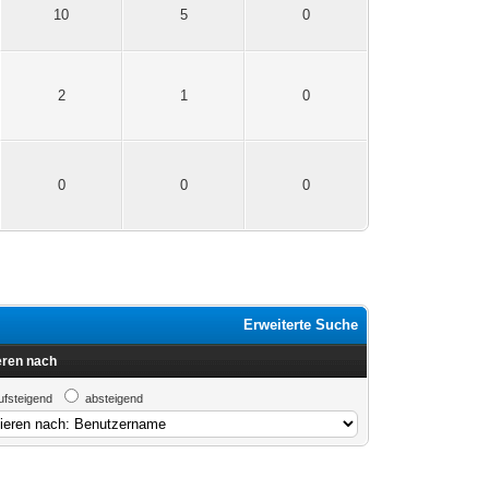
10
5
0
2
1
0
0
0
0
Erweiterte Suche
eren nach
ufsteigend
absteigend