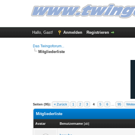
Hallo, Gast!
Anmelden
Registrieren
Das Twingoforum...
Mitgliederliste
Seiten (95):
« Zurück
1
2
3
4
5
6
…
95
Weite
Mitgliederliste
Avatar
Benutzername
[
ab
]