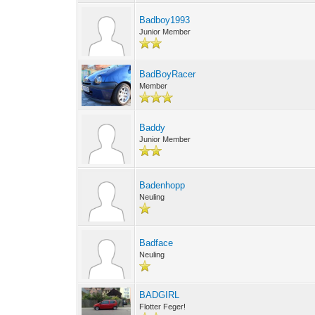
Badboy1993
Junior Member
BadBoyRacer
Member
Baddy
Junior Member
Badenhopp
Neuling
Badface
Neuling
BADGIRL
Flotter Feger!