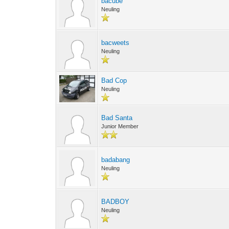
bacube
Neuling
bacweets
Neuling
Bad Cop
Neuling
Bad Santa
Junior Member
badabang
Neuling
BADBOY
Neuling