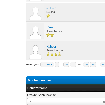
redmx5
Neuling
Renz
Junior Member
Rgbger
Senior Member
Seiten (74):
« Zurück
1
…
66
67
68
69
70
…
74
Mitglied suchen
Benutzername
Exakte Schreibweise:
Benutzername
R