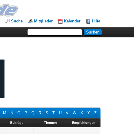
Suche
Mitglieder
Kalender
Hilfe
M
N
O
P
Q
R
S
T
U
V
W
X
Y
Z
Beiträge
Themen
Empfehlungen