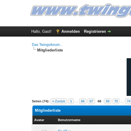
Hallo, Gast!
Anmelden
Registrieren
Das Twingoforum...
Mitgliederliste
Seiten (74):
« Zurück
1
…
66
67
68
69
70
…
74
Mitgliederliste
Avatar
Benutzername