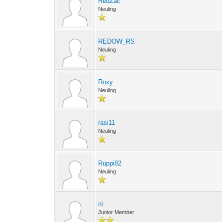
RedZac
Neuling
REDOW_RS
Neuling
Roxy
Neuling
rasi11
Neuling
Ruppi82
Neuling
rti
Junior Member