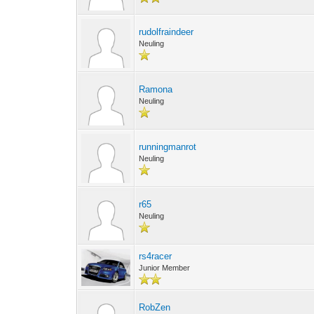
rudolfraindeer
Neuling
Ramona
Neuling
runningmanrot
Neuling
r65
Neuling
rs4racer
Junior Member
RobZen