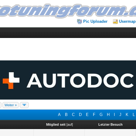
Pic Uploader
Usermap
Weiter »
A
B
C
D
E
F
G
H
I
J
K
L
Mitglied seit
[
auf
]
Letzter Besuch