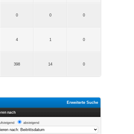
0
0
0
4
1
0
398
14
0
Erweiterte Suche
eren nach
ufsteigend
absteigend