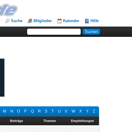
Suche
Mitglieder
Kalender
Hilfe
M
N
O
P
Q
R
S
T
U
V
W
X
Y
Z
Beiträge
Themen
Empfehlungen