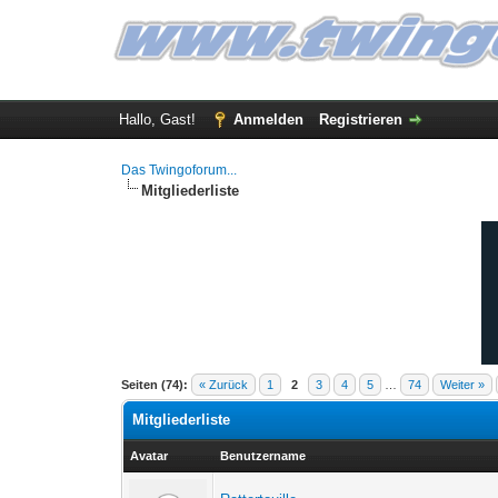
Hallo, Gast!
Anmelden
Registrieren
Das Twingoforum...
Mitgliederliste
Seiten (74):
« Zurück
1
2
3
4
5
…
74
Weiter »
Mitgliederliste
Avatar
Benutzername