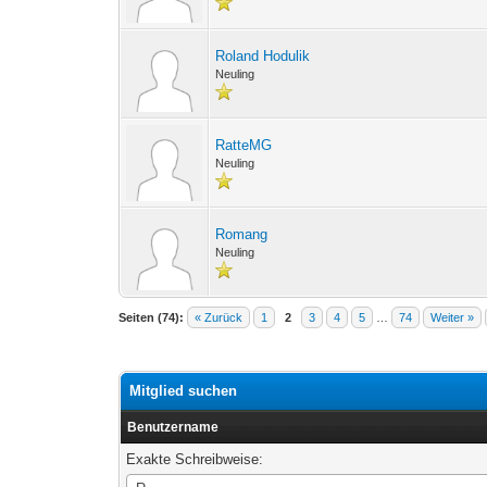
Roland Hodulik
Neuling
RatteMG
Neuling
Romang
Neuling
Seiten (74):
« Zurück
1
2
3
4
5
…
74
Weiter »
Mitglied suchen
Benutzername
Exakte Schreibweise:
Benutzername