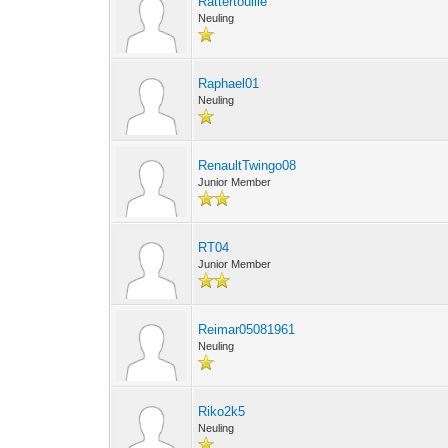
Rattertouille
Neuling
Raphael01
Neuling
RenaultTwingo08
Junior Member
RT04
Junior Member
Reimar05081961
Neuling
Riko2k5
Neuling