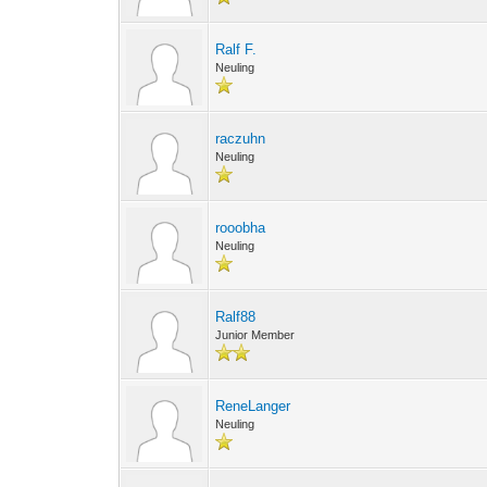
Ralf F.
Neuling
raczuhn
Neuling
rooobha
Neuling
Ralf88
Junior Member
ReneLanger
Neuling