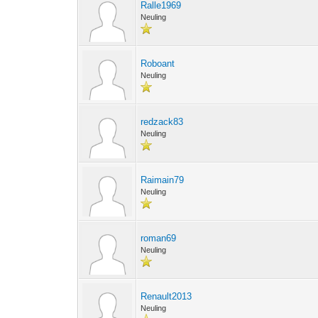
Ralle1969
Neuling
Roboant
Neuling
redzack83
Neuling
Raimain79
Neuling
roman69
Neuling
Renault2013
Neuling