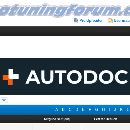
Pic Uploader
Usermap
A
B
C
D
E
F
G
H
I
J
K
L
Mitglied seit
[
auf
]
Letzter Besuch