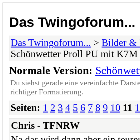
Das Twingoforum...
Das Twingoforum...
>
Bilder &
Schönwetter Proll PU mit K7M
Normale Version:
Schönwet
Du siehst gerade eine vereinfachte Darst
richtiger Formatierung.
Seiten:
1
2
3
4
5
6
7
8
9
10
11
1
Chris - TFNRW
Na das wird dann aber ein teur