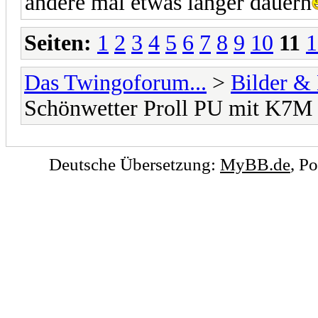
andere mal etwas länger dauern
Seiten:
1
2
3
4
5
6
7
8
9
10
11
1
Das Twingoforum...
>
Bilder &
Schönwetter Proll PU mit K7M
Deutsche Übersetzung:
MyBB.de
, P