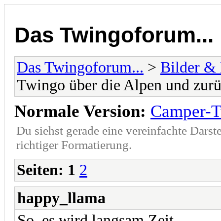
Das Twingoforum...
Das Twingoforum...
>
Bilder &
Twingo über die Alpen und zur
Normale Version:
Camper-T
Du siehst gerade eine vereinfachte Darst
richtiger Formatierung.
Seiten:
1
2
happy_llama
So, es wird langsam Zeit.