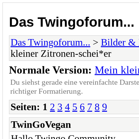
Das Twingoforum...
Das Twingoforum...
>
Bilder &
kleiner Zitronen-schei*er
Normale Version:
Mein klei
Du siehst gerade eine vereinfachte Darst
richtiger Formatierung.
Seiten:
1
2
3
4
5
6
7
8
9
TwinGoVegan
Hallo Twingo Community,